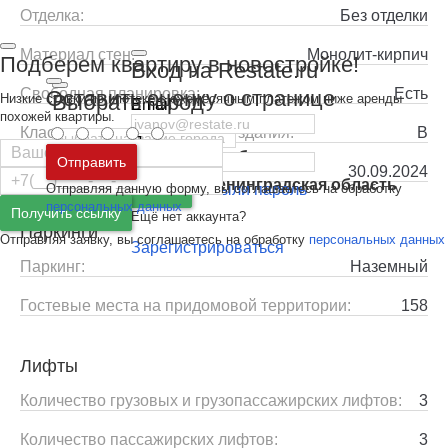
Отделка:
Без отделки
Материал стен:
Монолит-кирпич
Подберем квартиру в новостройке!
Вход на Restate.ru
Свободная планировка:
Есть
Оставить оценку о странице
Выбрать город
Низкие ставки по ипотеке с ежемесячным платежом ниже аренды
Email
похожей квартиры.
Класс энергоэффективности здания:
B
Пароль
Москва
и
Московская область
Отправить
Выдача ключей:
30.09.2024
Санкт-Петербург
и
Ленинградская область
Отправляя данную форму, вы соглашаетесь на обработку
Забыли пароль
Войти
персональных данных
Получить ссылку
Ещё нет аккаунта?
Паркинги
Отправляя заявку, вы соглашаетесь на обработку
персональных данных
Зарегистрироваться
Паркинг:
Наземный
Гостевые места на придомовой территории:
158
Лифты
Количество грузовых и грузопассажирских лифтов:
3
Количество пассажирских лифтов:
3