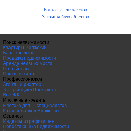
Каталог специалистов
Закрытая база объектов
Поиск недвижимости
Квартиры Волжский
База объектов
Продажа недвижимости
Аренда недвижимости
По районам
Поиск по карте
Профессионалам
Агенты и риэлторы
Застройщики Волжского
Все ЖК
Ипотечные кредиты
Ипотека для IT-специалистов
Каталог банков Волжского
Сервисы
Индексы и графики цен
Новости рынка недвижимости