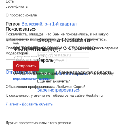
Есть
сертификаты
О профессионале
Регион:
Волжский
,
р-н 1-й квартал
Пожаловаться
Пожалуйста, опишите, что Вам не понравилось, и на какую
Вход на Restate.ru
добавленную пользователем информацию Вы жалуетесь.
Оставить оценку о странице
Выбрать город
Спасибо за обращение. Ваша жалоба передана на рассмотрение
Email
модераторам.
Пароль
Москва
и
Московская область
Отправить
Отправить
Отмена
Санкт-Петербург
и
Ленинградская область
Отправляя данную форму, вы соглашаетесь на обработку
Забыли пароль
Войти
персональных данных
Ещё нет аккаунта?
Объявления профессионала Любимов Сергей
Зарегистрироваться
К сожалению, у агента нет объектов на сайте Restate.ru
Я агент - Добавить объекты
Другие профессионалы этого региона