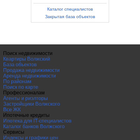
Каталог специалистов
Закрытая база объектов
Поиск недвижимости
Квартиры Волжский
База объектов
Продажа недвижимости
Аренда недвижимости
По районам
Поиск по карте
Профессионалам
Агенты и риэлторы
Застройщики Волжского
Все ЖК
Ипотечные кредиты
Ипотека для IT-специалистов
Каталог банков Волжского
Сервисы
Индексы и графики цен