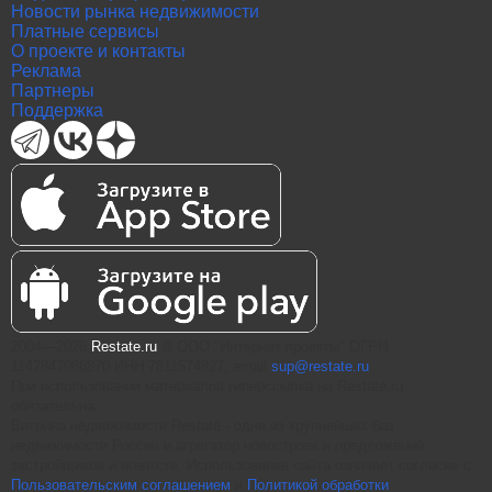
Новости рынка недвижимости
Платные сервисы
О проекте и контакты
Реклама
Партнеры
Поддержка
2004—2026
Restate.ru
® ООО "Интернет проекты" ОГРН
1147847086870 ИНН 7811574827, email
sup@restate.ru
При использовании материалов гиперссылка на Restate.ru
обязательна.
Витрина недвижимости Restate - одна из крупнейших баз
недвижимости России и агрегатор новостроек и предложений
застройщиков и агентств. Использование сайта означает согласие с
Пользовательским соглашением
и
Политикой обработки