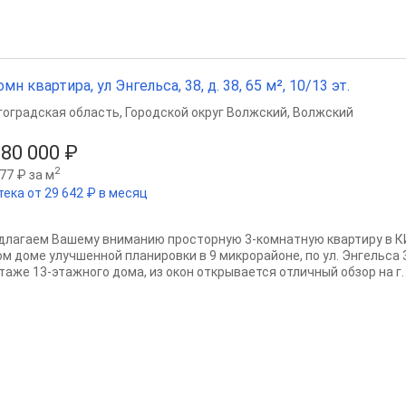
омн квартира, ул Энгельса, 38, д. 38, 65 м², 10/13 эт.
гоградская область
,
Городской округ Волжский
,
Волжский
180 000 ₽
2
77 ₽ за м
тека от 29 642 ₽ в месяц
длагаем Вашему вниманию просторную 3-комнатную квартиру в
ом доме улучшенной планировки в 9 микрорайоне, по ул. Энгельса
таже 13-этажного дома, из окон открывается отличный обзор на г. 