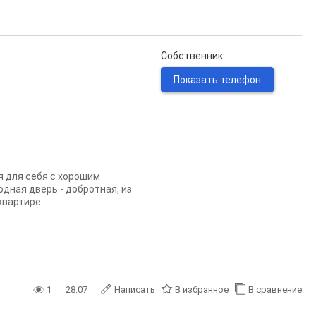
Собственник
Показать телефон
я для себя с хорошим
дная дверь - добротная, из
артире....
1
28.07
Написать
В избранное
В сравнение