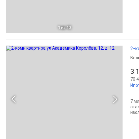
1
из 10
2-к
Вол
3 
70 4
Ипо
7 м
эта
изол