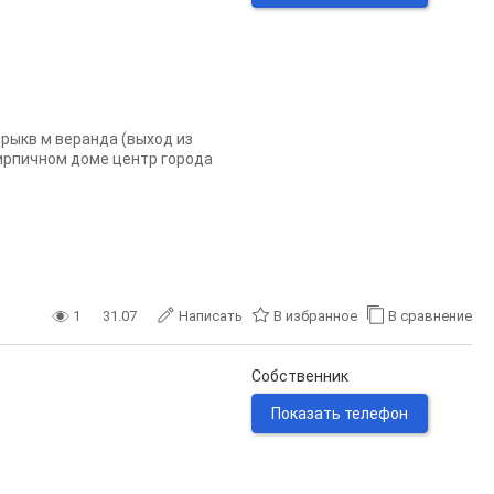
ирыкв м веранда (выход из
 кирпичном доме центр города
1
31.07
Написать
В избранное
В сравнение
Собственник
Показать телефон