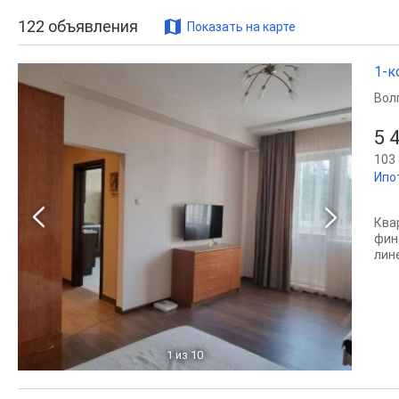
122
объявления
Показать на карте
1-к
Вол
5 
103 
Ипо
Ква
фин
лине
1
из 10