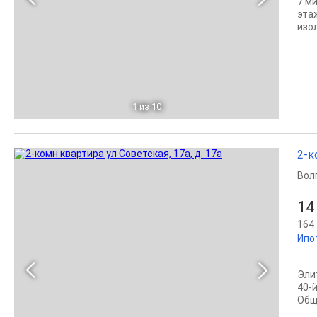
7 м
эта
изол
1
из 10
2-к
Вол
14
164 
Ипо
Эли
40-
Обща