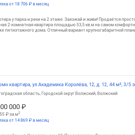
тека от 18 706 ₽ в месяц
ртира у парка и реки на 2 этаже: Заезжай и живи! Продаётся прост
ная 2-комнатная квартира площадью 53,5 кв.м на самом комфорт
же пятиэтажного дома. Отличный вариант крупногабаритной плани
омн квартира, ул Академика Королёва, 12, д. 12, 44 м², 3/5 э
гоградская область
,
Городской округ Волжский
,
Волжский
100 000 ₽
2
55 ₽ за м
тека от 14 869 ₽ в месяц