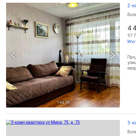
2-к
Вол
4 
97 7
Ипо
Про
улиц
квар
1
из 10
3-к
Вол