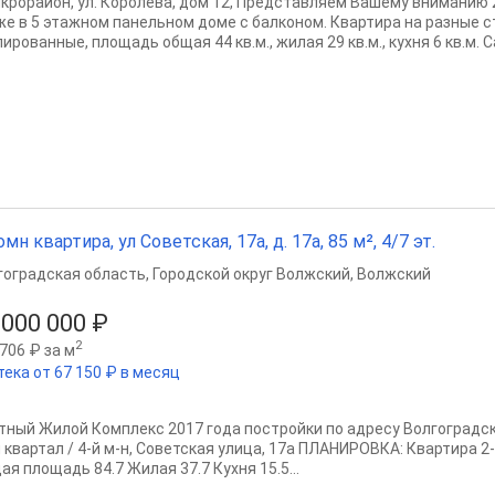
икрорайон, ул. Королева, дом 12, Представляем Вашему вниманию 2
же в 5 этажном панельном доме с балконом. Квартира на разные 
ированные, площадь общая 44 кв.м., жилая 29 кв.м., кухня 6 кв.м. Са
омн квартира, ул Советская, 17а, д. 17а, 85 м², 4/7 эт.
гоградская область
,
Городской округ Волжский
,
Волжский
 000 000 ₽
2
706 ₽ за м
тека от 67 150 ₽ в месяц
тный Жилой Комплекс 2017 года постройки по адресу Волгоградск
й квартал / 4-й м-н, Советская улица, 17а ПЛАНИРОВКА: Квартира 
я площадь 84.7 Жилая 37.7 Кухня 15.5...