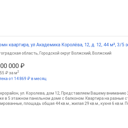
омн квартира, ул Академика Королёва, 12, д. 12, 44 м², 3/5 э
гоградская область
,
Городской округ Волжский
,
Волжский
100 000 ₽
2
55 ₽ за м
тека от 14 869 ₽ в месяц
икрорайон, ул. Королева, дом 12, Представляем Вашему вниманию 2
же в 5 этажном панельном доме с балконом. Квартира на разные 
ированные, площадь общая 44 кв.м., жилая 29 кв.м., кухня 6 кв.м. П