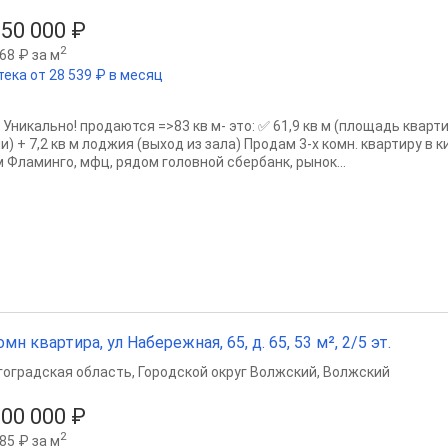
950 000 ₽
2
68 ₽ за м
тека от 28 539 ₽ в месяц
 Уникально! продаются =>83 кв м- это: ✅ 61,9 кв м (площадь кварт
и) + 7,2 кв м лоджия (выход из зала) Продам 3-х комн. квартиру в
м Фламинго, мфц, рядом головной сбербанк, рынок...
омн квартира, ул Набережная, 65, д. 65, 53 м², 2/5 эт.
гоградская область
,
Городской округ Волжский
,
Волжский
900 000 ₽
2
85 ₽ за м