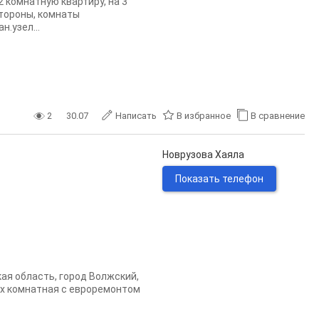
 комнатную квартиру, на 3
стороны, комнаты
н.узел...
2
30.07
Написать
В избранное
В сравнение
Новрузова Хаяла
Показать телефон
ая область, город Волжский,
2-х комнатная с евроремонтом