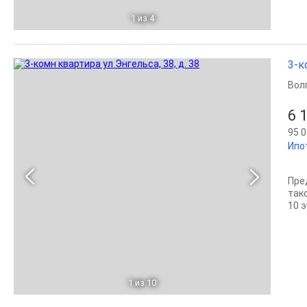
1
из 4
3-к
Вол
6 
95 0
Ипо
Пре
так
10 э
1
из 10