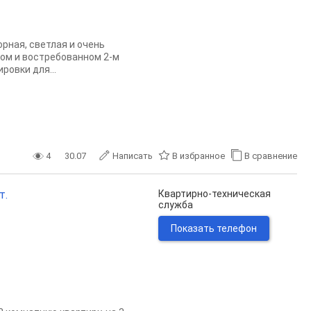
орная, светлая и очень
ном и востребованном 2-м
ровки для...
4
30.07
Написать
В избранное
В сравнение
т.
Квартирно-техническая
служба
Показать телефон