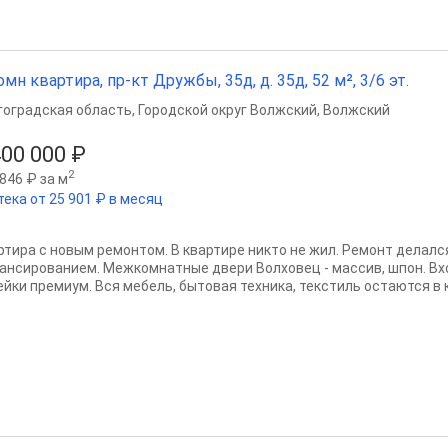
омн квартира, пр-кт Дружбы, 35д, д. 35д, 52 м², 3/6 эт.
гоградская область
,
Городской округ Волжский
,
Волжский
400 000 ₽
2
846 ₽ за м
тека от 25 901 ₽ в месяц
ртира с новым ремонтом. В квартире никто не жил. Ремонт делалс
ансированием. Межкомнатные двери Волховец - массив, шпон. Вхо
йки премиум. Вся мебель, бытовая техника, текстиль остаются в кв