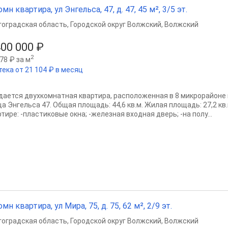
омн квартира, ул Энгельса, 47, д. 47, 45 м², 3/5 эт.
гоградская область
,
Городской округ Волжский
,
Волжский
400 000 ₽
2
78 ₽ за м
тека от 21 104 ₽ в месяц
дается двухкомнатная квартира, расположенная в 8 микрорайоне 
а Энгельса 47. Общая площадь: 44,6 кв.м. Жилая площадь: 27,2 кв.м
тире: -пластиковые окна; -железная входная дверь; -на полу...
омн квартира, ул Мира, 75, д. 75, 62 м², 2/9 эт.
гоградская область
,
Городской округ Волжский
,
Волжский