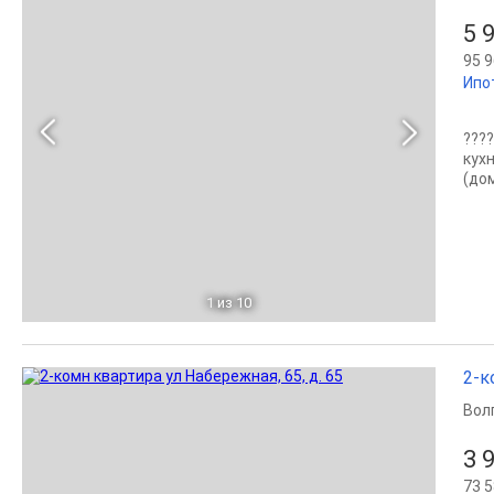
5 
95 9
Ипо
????
кухн
(до
1
из 10
2-к
Вол
3 
73 5