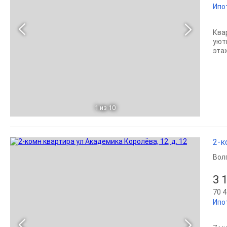
Ипо
Ква
уют
эта
1
из 10
2-к
Вол
3 
70 4
Ипо