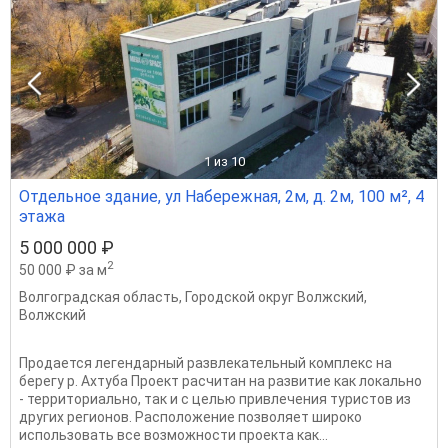
1
из 10
Отдельное здание, ул Набережная, 2м, д. 2м, 100 м², 4
этажа
5 000 000 ₽
2
50 000 ₽ за м
Волгоградская область
,
Городской округ Волжский
,
Волжский
Продается легендарный развлекательный комплекс на
берегу р. Ахтуба Проект расчитан на развитие как локально
- территориально, так и с целью привлечения туристов из
других регионов. Расположение позволяет широко
использовать все возможности проекта как...