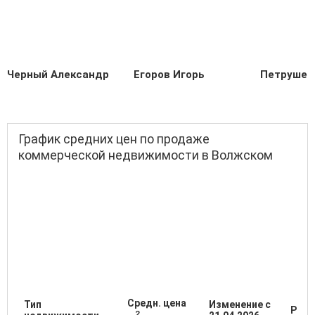
Черный Александр
Егоров Игорь
Петрушен
График средних цен по продаже
коммерческой недвижимости в Волжском
Средн. цена
Тип
Изменение с
Разб
2