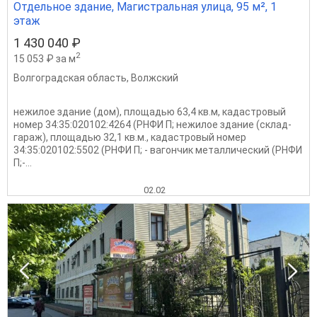
Отдельное здание, Магистральная улица, 95 м², 1
этаж
1 430 040 ₽
2
15 053 ₽ за м
Волгоградская область
,
Волжский
нежилое здание (дом), площадью 63,4 кв.м, кадастровый
номер 34:35:020102:4264 (РНФИ П; нежилое здание (склад-
гараж), площадью 32,1 кв.м., кадастровый номер
34:35:020102:5502 (РНФИ П; - вагончик металлический (РНФИ
П;-...
02.02