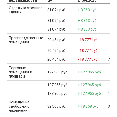
недвижимости
21.04.2026
м
Отдельно стоящие
31 074 руб.
+ 3 863 руб.
здания
31 074 руб.
+ 3 863 руб.
31 074 руб.
+ 3 863 руб.
Производственные
20 454 руб.
- 18 777 руб.
помещения
20 454 руб.
- 18 777 руб.
20 454 руб.
- 18 777 руб.
7 000
Торговые
помещения и
127 965 руб.
+ 127 965 руб.
12 59
площади
127 965 руб.
+ 127 965 руб.
12 59
127 965 руб.
+ 127 965 руб.
12 59
Помещение
свободного
82 505 руб.
+ 18 358 руб.
3 000
назначения