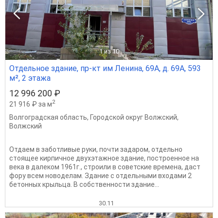
1
из 10
Отдельное здание, пр-кт им Ленина, 69А, д. 69А, 593
м², 2 этажа
12 996 200 ₽
2
21 916 ₽ за м
Волгоградская область
,
Городской округ Волжский
,
Волжский
Отдаем в заботливые руки, почти задаром, отдельно
стоящее кирпичное двухэтажное здание, построенное на
века в далеком 1961г., строили в советские времена, даст
фору всем новоделам. Здание с отдельными входами 2
бетонных крыльца. В собственности здание...
30.11